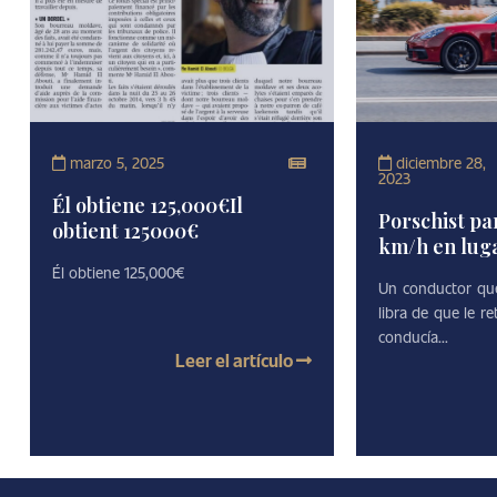
marzo 5, 2025
diciembre 28,
2023
Él obtiene 125,000€Il
Porschist pa
obtient 125000€
km/h en luga
Él obtiene 125,000€
Un conductor que
libra de que le r
conducía...
Leer el artículo